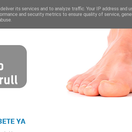
eliver its services and to analyze traffic. Your IP address and 
ormance and security metrics to ensure quality of service, gen
abuse.
BETE YA