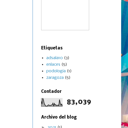
Etiquetas
adsala10
(3)
enlaces
(5)
podologia
(1)
zaragoza
(5)
Contador
83,039
Archivo del blog
►
2021
(1)