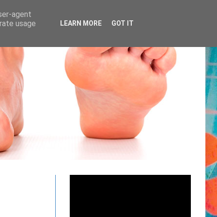
user-agent
erate usage
LEARN MORE
GOT IT