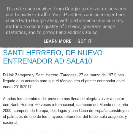
This site uses cookies from Google to deliver its services
and to analyze traffic. Your IP address and user-agent are
shared with Google along with performance and security
metrics to ensure quality of service, generate usage
statistics, and to detect and address abuse.
LEARN MORE
GOT IT
martes, 26 de julio de 2016
SANTI HERRERO, DE NUEVO
ENTRENADOR AD SALA10
D-Link Zaragoza y Santi Herrero (Zaragoza, 27 de marzo de 1971) han
llegado a un acuerdo para que el técnico sea el primer entrenador en el
curso 2016/2017.
A todos los miembros del proyecto nos llena de alegría volver a contar
con Santi Herrero. 60 veces internacional, campeón del Mundo en el año
2000, campeón de Europa, dos Ligas y una Copa de España constituyen
el palmarés de uno de los mayores referentes del fútbol sala aragonés y
nacional.