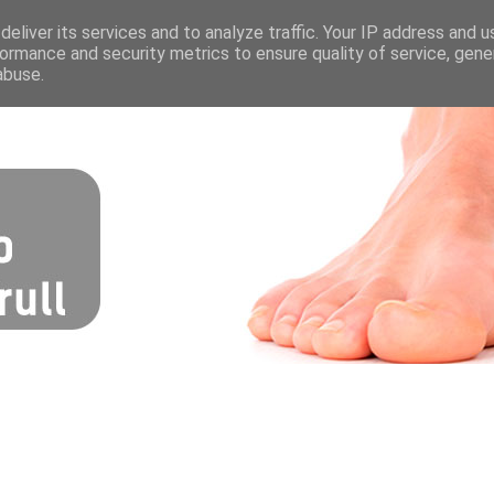
eliver its services and to analyze traffic. Your IP address and 
ormance and security metrics to ensure quality of service, gen
abuse.