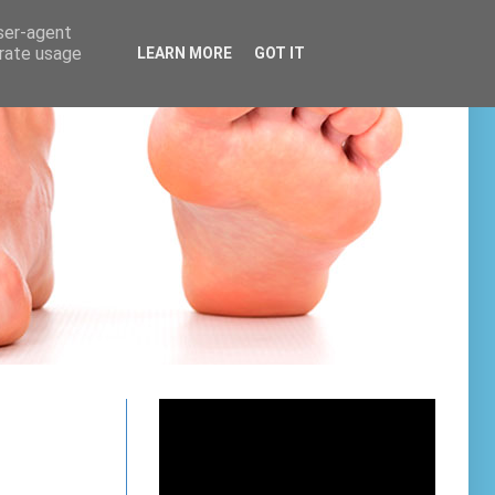
user-agent
erate usage
LEARN MORE
GOT IT