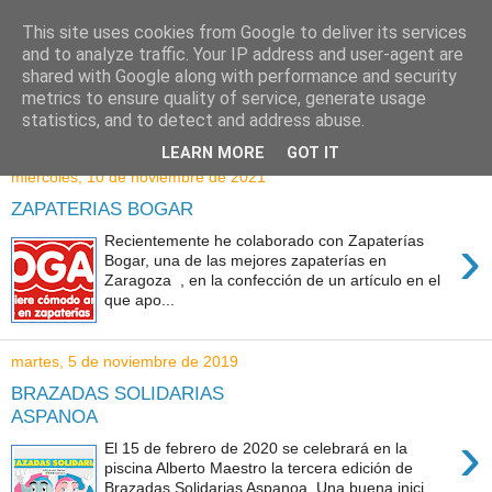
This site uses cookies from Google to deliver its services
and to analyze traffic. Your IP address and user-agent are
shared with Google along with performance and security
metrics to ensure quality of service, generate usage
statistics, and to detect and address abuse.
LEARN MORE
GOT IT
miércoles, 10 de noviembre de 2021
ZAPATERIAS BOGAR
›
Recientemente he colaborado con Zapaterías
Bogar, una de las mejores zapaterías en
Zaragoza , en la confección de un artículo en el
que apo...
martes, 5 de noviembre de 2019
BRAZADAS SOLIDARIAS
ASPANOA
›
El 15 de febrero de 2020 se celebrará en la
piscina Alberto Maestro la tercera edición de
Brazadas Solidarias Aspanoa. Una buena inici...